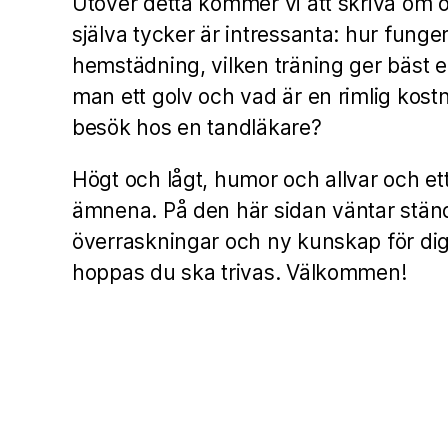
Utöver detta kommer vi att skriva om o
själva tycker är intressanta: hur funger
hemstädning, vilken träning ger bäst ef
man ett golv och vad är en rimlig kostna
besök hos en tandläkare?
Högt och lågt, humor och allvar och et
ämnena. På den här sidan väntar stän
överraskningar och ny kunskap för dig
hoppas du ska trivas. Välkommen!