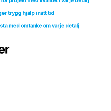
för projekt med kvalitet i varje detalj
 trygg hjälp i rätt tid
Årsta med omtanke om varje detalj
er