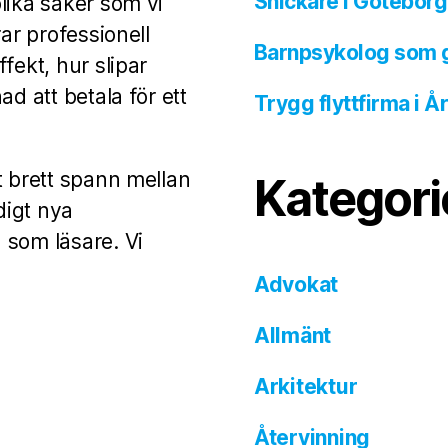
Snickare i Göteborg 
lika saker som vi
ar professionell
Barnpsykolog som ger
fekt, hur slipar
d att betala för ett
Trygg flyttfirma i 
t brett spann mellan
Kategori
digt nya
 som läsare. Vi
Advokat
Allmänt
Arkitektur
Återvinning