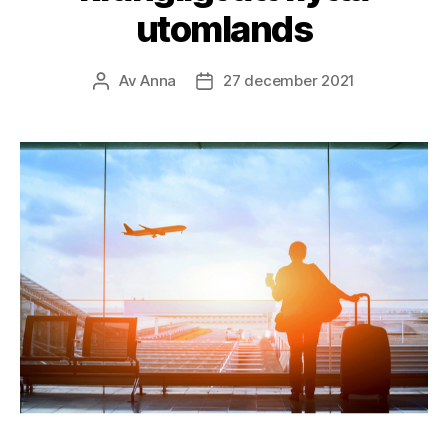
utomlands
Av
Anna
27 december 2021
Inläggsförfattare
Inläggsdatum