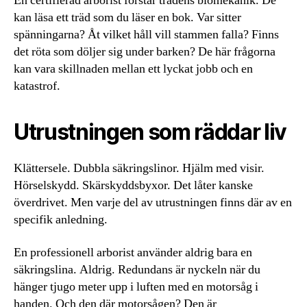
En certifierad arborist förstår trädens biomekanik. De
kan läsa ett träd som du läser en bok. Var sitter
spänningarna? Åt vilket håll vill stammen falla? Finns
det röta som döljer sig under barken? De här frågorna
kan vara skillnaden mellan ett lyckat jobb och en
katastrof.
Utrustningen som räddar liv
Klättersele. Dubbla säkringslinor. Hjälm med visir.
Hörselskydd. Skärskyddsbyxor. Det låter kanske
överdrivet. Men varje del av utrustningen finns där av en
specifik anledning.
En professionell arborist använder aldrig bara en
säkringslina. Aldrig. Redundans är nyckeln när du
hänger tjugo meter upp i luften med en motorsåg i
handen. Och den där motorsågen? Den är