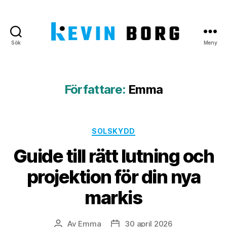
Sök
Meny
Kevin
Borg
Författare:
Emma
Kategorier
SOLSKYDD
Guide till rätt lutning och
projektion för din nya
markis
Av
Emma
30 april 2026
Inläggsförfattare
Inläggsdatum