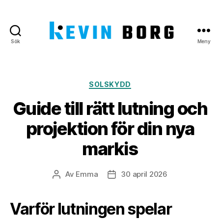
Sök
Meny
Kevin
Borg
Kategorier
SOLSKYDD
Guide till rätt lutning och
projektion för din nya
markis
Av
Emma
30 april 2026
Inläggsförfattare
Inläggsdatum
Varför lutningen spelar