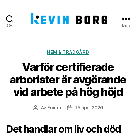
Sök
Meny
Kevin
Borg
Kategorier
HEM & TRÄDGÅRD
Varför certifierade
arborister är avgörande
vid arbete på hög höjd
Av
Emma
15 april 2026
Inläggsförfattare
Inläggsdatum
Det handlar om liv och död