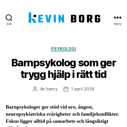
Sök
Meny
Kevin
Borg
Kategorier
PSYKOLOGI
Barnpsykolog som ger
trygg hjälp i rätt tid
Av
henry
1 april 2026
Inläggsförfattare
Inläggsdatum
Barnpsykologer ger stöd vid oro, ångest,
neuropsykiatriska svårigheter och familjekonflikter.
Fokus ligger alltid på samarbete och långsiktigt