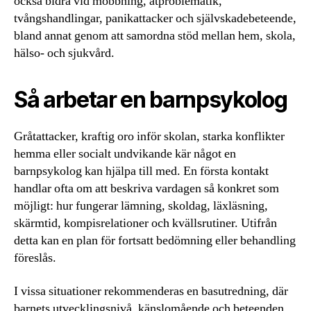
också bidra vid mobbning, ätproblematik,
tvångshandlingar, panikattacker och självskadebeteende,
bland annat genom att samordna stöd mellan hem, skola,
hälso- och sjukvård.
Så arbetar en barnpsykolog
Gråtattacker, kraftig oro inför skolan, starka konflikter
hemma eller socialt undvikande kär något en
barnpsykolog kan hjälpa till med. En första kontakt
handlar ofta om att beskriva vardagen så konkret som
möjligt: hur fungerar lämning, skoldag, läxläsning,
skärmtid, kompisrelationer och kvällsrutiner. Utifrån
detta kan en plan för fortsatt bedömning eller behandling
föreslås.
I vissa situationer rekommenderas en basutredning, där
barnets utvecklingsnivå, känslomående och beteenden