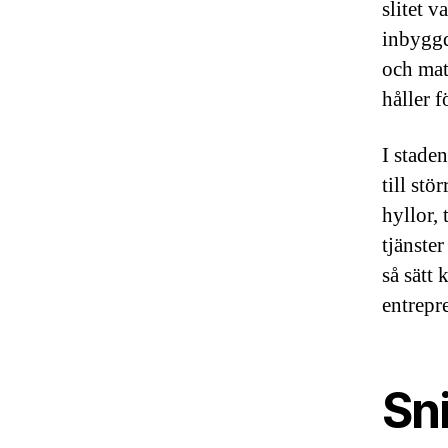
slitet 
inbyggd
och mat
håller 
I staden
till st
hyllor,
tjänste
så sätt 
entrepr
Sni