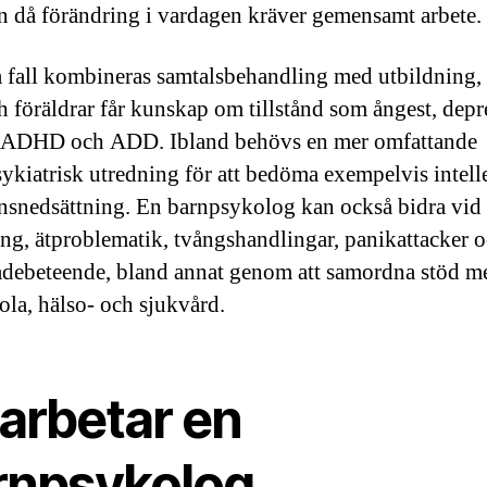
n då förändring i vardagen kräver gemensamt arbete.
 fall kombineras samtalsbehandling med utbildning,
h föräldrar får kunskap om tillstånd som ångest, depr
, ADHD och ADD. Ibland behövs en mer omfattande
ykiatrisk utredning för att bedöma exempelvis intell
nsnedsättning. En barnpsykolog kan också bidra vid
g, ätproblematik, tvångshandlingar, panikattacker 
adebeteende, bland annat genom att samordna stöd m
ola, hälso- och sjukvård.
 arbetar en
rnpsykolog