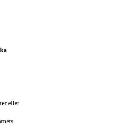
ska
er eller
arnets