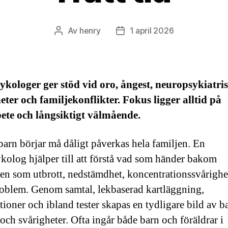
Av
henry
1 april 2026
Inläggsförfattare
Inläggsdatum
kologer ger stöd vid oro, ångest, neuropsykiatri
eter och familjekonflikter. Fokus ligger alltid på
ete och långsiktigt välmående.
 barn börjar må dåligt påverkas hela familjen. En
kolog hjälper till att förstå vad som händer bakom
en som utbrott, nedstämdhet, koncentrationssvårighet
blem. Genom samtal, lekbaserad kartläggning,
tioner och ibland tester skapas en tydligare bild av b
 och svårigheter. Ofta ingår både barn och föräldrar i