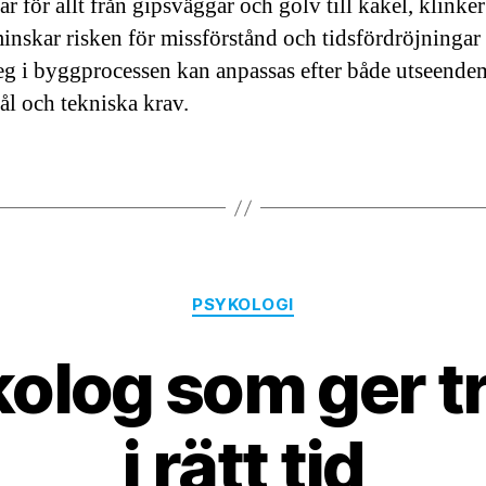
ar för allt från gipsväggar och golv till kakel, klinke
minskar risken för missförstånd och tidsfördröjningar
teg i byggprocessen kan anpassas efter både utseende
l och tekniska krav.
Kategorier
PSYKOLOGI
olog som ger tr
i rätt tid