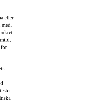
a eller
l med.
onkret
rmtid,
 för
ets
ed
ester.
minska