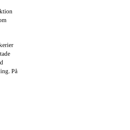
ktion
som
kerier
itade
ed
ning. På