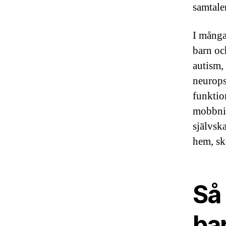
samtale
I många
barn oc
autism
neurops
funktio
mobbnin
självsk
hem, sk
Så
ba