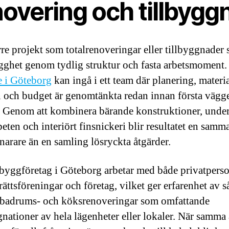
novering och tillbygg
rre projekt som totalrenoveringar eller tillbyggnader
ygghet genom tydlig struktur och fasta arbetsmoment.
e i Göteborg
kan ingå i ett team där planering, materia
n och budget är genomtänkta redan innan första vägg
 Genom att kombinera bärande konstruktioner, under
beten och interiört finsnickeri blir resultatet en samm
snarare än en samling lösryckta åtgärder.
yggföretag i Göteborg arbetar med både privatperso
ättsföreningar och företag, vilket ger erfarenhet av s
badrums- och köksrenoveringar som omfattande
ationer av hela lägenheter eller lokaler. När samma 