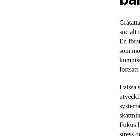
Gråtatta
socialt
En förs
som möj
kompisr
fortsat
I vissa
utveckl
systema
skattni
Fokus l
stress 