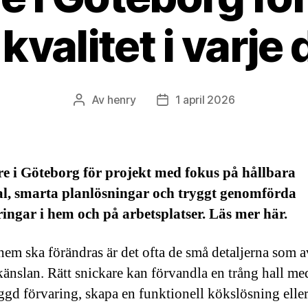
valitet i varje 
Av
henry
1 april 2026
Inläggsförfattare
Inläggsdatum
e i Göteborg för projekt med fokus på hållbara
al, smarta planlösningar och tryggt genomförda
ingar i hem och på arbetsplatser. Läs mer här.
 hem ska förändras är det ofta de små detaljerna som 
känslan. Rätt snickare kan förvandla en trång hall me
ggd förvaring, skapa en funktionell kökslösning eller