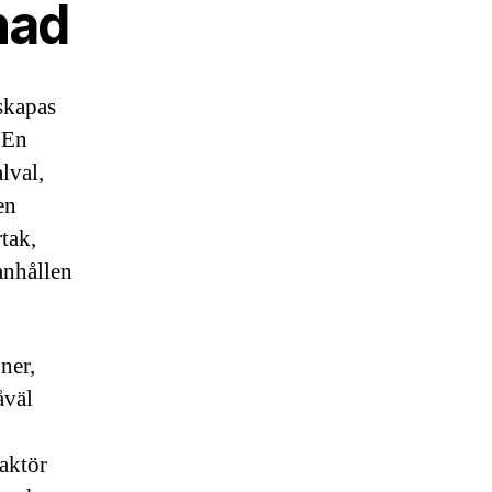
nad
 skapas
 En
lval,
en
tak,
anhållen
ner,
åväl
aktör