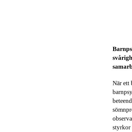
Barnpsy
svårigh
samarb
När ett
barnpsy
beteend
sömnpro
observa
styrkor