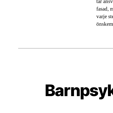
tar ansv
fasad, 
varje s
önskemå
Barnpsyk