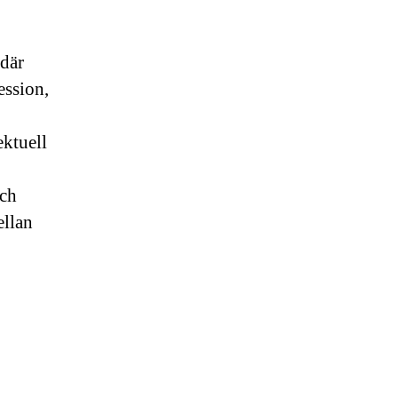
 där
ession,
ektuell
och
ellan