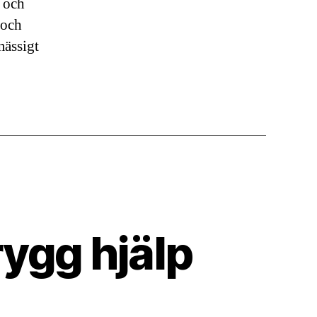
r och
 och
mässigt
ygg hjälp