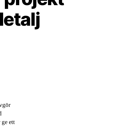
detalj
avgör
d
 ge ett