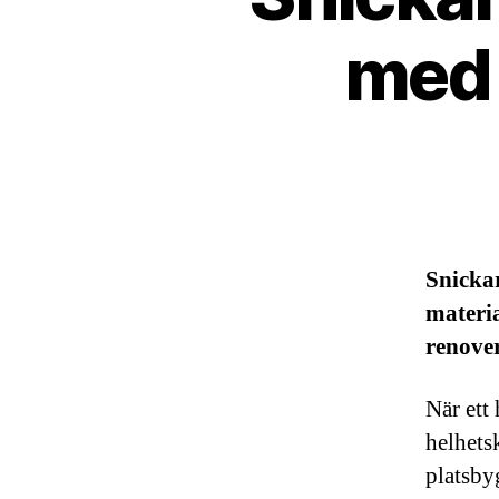
med k
Snickar
materi
renover
När ett
helhets
platsby