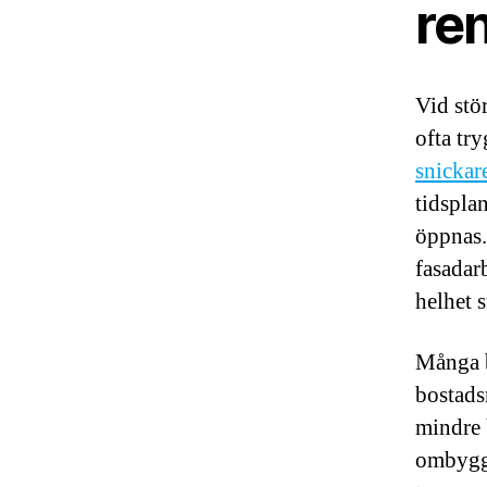
re
Vid stö
ofta tr
snickar
tidspla
öppnas.
fasadar
helhet 
Många b
bostadsr
mindre 
ombyggn