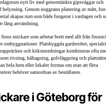
vardagsrum nytt liv med genomtänkta gipsväggar och
 belysning. Genom noggrann planering av mått, fun
erial skapas rum som både fungerar i vardagen och 
för lång användning.
 finns snickare som arbetar brett med allt från finsnic
örre ombyggnationer. Platsbyggda garderober, specialr
 trappräcken och köksinredningar kombineras ofta m
r som rivning, håltagning, golvläggning och plattsätt
kan hela hem eller lokaler formas om utan att flera
enörer behöver samordnas av beställaren.
ckare i Göteborg för