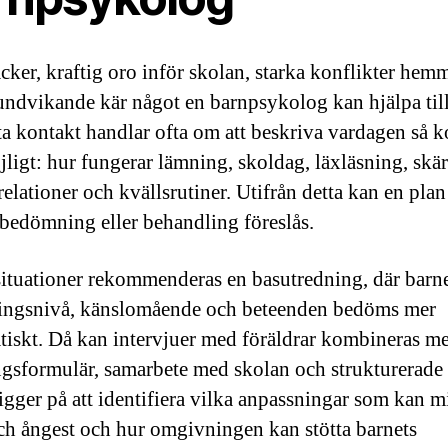
cker, kraftig oro inför skolan, starka konflikter hemm
 undvikande kär något en barnpsykolog kan hjälpa til
ta kontakt handlar ofta om att beskriva vardagen så k
ligt: hur fungerar lämning, skoldag, läxläsning, skä
elationer och kvällsrutiner. Utifrån detta kan en plan
t bedömning eller behandling föreslås.
 situationer rekommenderas en basutredning, där barn
ingsnivå, känslomående och beteenden bedöms mer
tiskt. Då kan intervjuer med föräldrar kombineras m
ngsformulär, samarbete med skolan och strukturerade t
igger på att identifiera vilka anpassningar som kan 
och ångest och hur omgivningen kan stötta barnets