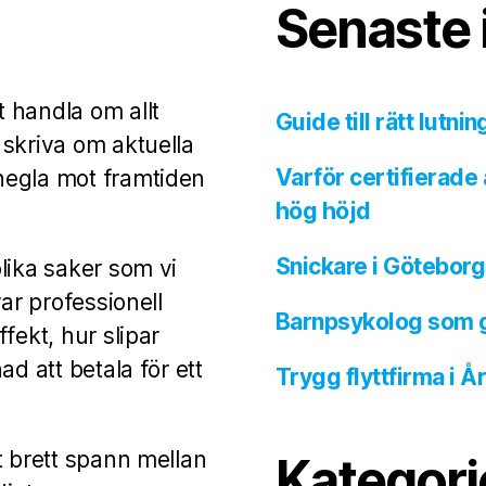
Senaste 
 handla om allt
Guide till rätt lutni
 skriva om aktuella
Varför certifierade
negla mot framtiden
hög höjd
Snickare i Göteborg 
lika saker som vi
ar professionell
Barnpsykolog som ger
fekt, hur slipar
d att betala för ett
Trygg flyttfirma i 
t brett spann mellan
Kategori