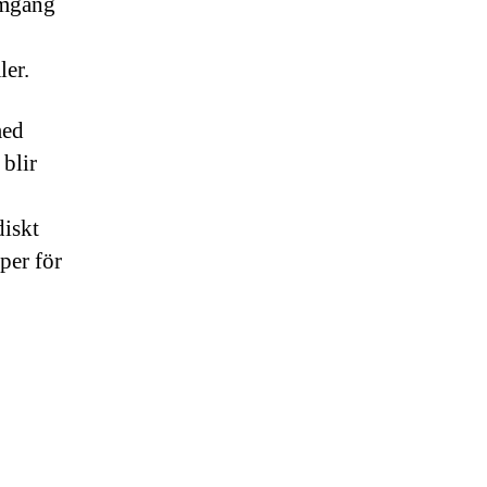
omgång
ler.
med
blir
diskt
per för