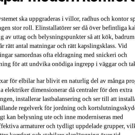
ystemet ska uppgraderas i villor, radhus och kontor s
gen stor roll. Elinstallatörer ser då över befintliga ka
ng av uttag och belysningspunkter så att kök, badrum
år rätt antal matningar och rätt kapslingsklass. Vid
ingar samordnas ofta eldragning med snickeri och
ning för att undvika onödiga ingrepp i väggar och ta
ar för elbilar har blivit en naturlig del av många pro
 elektriker dimensionerar då centraler för den extra
ngen, installerar lastbalansering och ser till att instal
gällande regelverk för jordning och kortslutningsskyd
gt kan belysning ute och inne moderniseras med
ffektiva armaturer och tydligt uppdelade grupper, vil