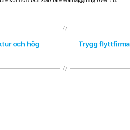
ttre komfort och stabilare elanläggning över tid.
ktur och hög
Trygg flyttfirm