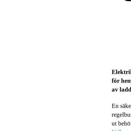
Elektri
för hem
av lad
En säke
regelbu
ut behö