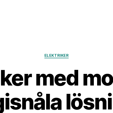
Kategorier
ELEKTRIKER
iker med m
isnåla lösni