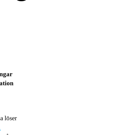
ingar
lation
a löser
i