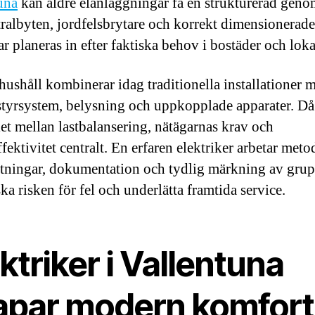
una
kan äldre elanläggningar få en strukturerad gen
tralbyten, jordfelsbrytare och korrekt dimensionerade
r planeras in efter faktiska behov i bostäder och loka
ushåll kombinerar idag traditionella installationer 
styrsystem, belysning och uppkopplade apparater. Då 
et mellan lastbalansering, nätägarnas krav och
fektivitet centralt. En erfaren elektriker arbetar meto
ningar, dokumentation och tydlig märkning av grup
ka risken för fel och underlätta framtida service.
ktriker i Vallentuna
apar modern komfort