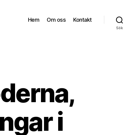
Hem
Om oss
Kontakt
Sök
oderna,
ngar i