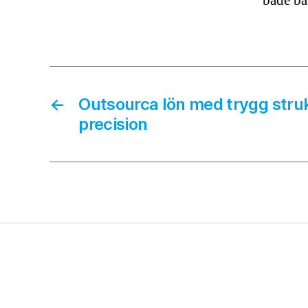
både bä
←
Outsourca lön med trygg stru
precision