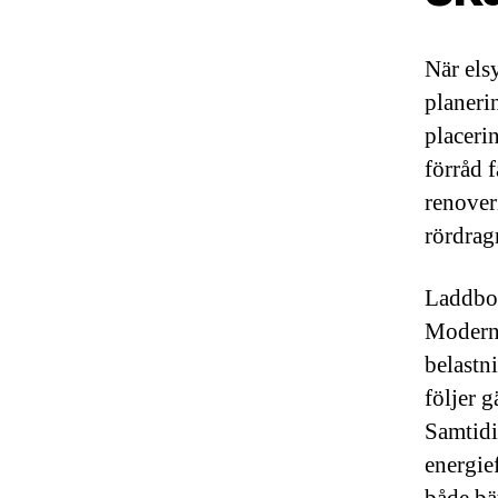
När els
planerin
placeri
förråd f
renover
rördrag
Laddbox
Moderna
belastni
följer 
Samtidi
energie