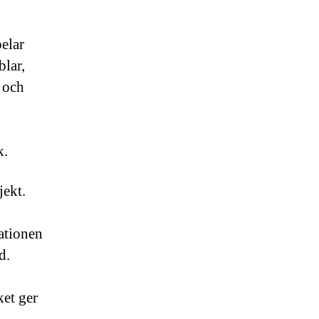
pelar
blar,
 och
k.
jekt.
lationen
d.
ket ger