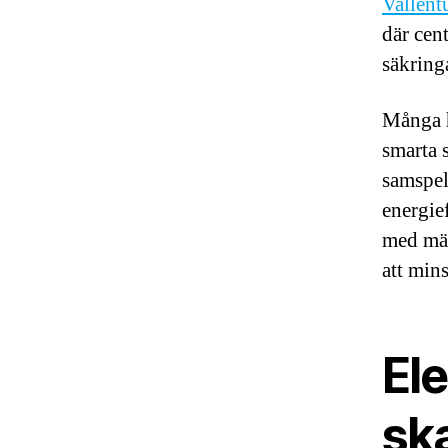
Vallent
där cen
säkringa
Många h
smarta 
samspel
energief
med mät
att mins
Ele
sk