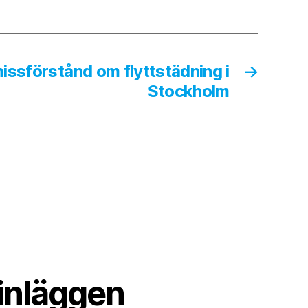
issförstånd om flyttstädning i
→
Stockholm
inläggen