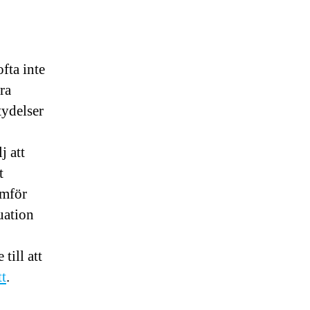
fta inte
ra
tydelser
j att
t
amför
uation
till att
tt
.