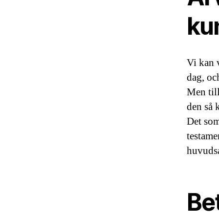
kun
Vi kan v
dag, oc
Men till
den så 
Det som 
testame
huvudsa
Be