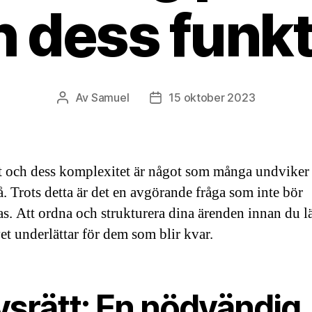
h dess funkt
Av
Samuel
15 oktober 2023
Inläggsförfattare
Inläggsdatum
t och dess komplexitet är något som många undviker 
å. Trots detta är det en avgörande fråga som inte bör
as. Att ordna och strukturera dina ärenden innan du 
vet underlättar för dem som blir kvar.
vsrätt: En nödvändig