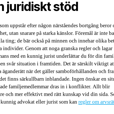
 juridiskt stöd
 som uppstår efter någon närståendes bortgång beror o
het, utan snarare på starka känslor. Föremål är inte ba
lla ting; de bär också på minnen och innehar olika be
ka individer. Genom att noga granska regler och lagar
mans med en kunnig jurist underlättar du för din famil
en svår situation i framtiden. Det är särskilt viktigt at
a äganderätt när det gäller samboförhållanden och fr
r det finns särkullbarn inblandade. Ingen önskar en sit
kade familjemedlemmar dras in i konflikter. Allt blir
e och mer effektivt med rätt kunskap vid din sida. Se 
n kunnig advokat eller jurist som kan
regler om arvsrä