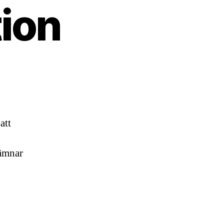
ion
att
lämnar