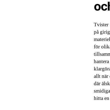
och
Tvister
på girig
materie
för oli
tillsam
hantera 
klargör
allt nä
där äls
smidigar
hitta e