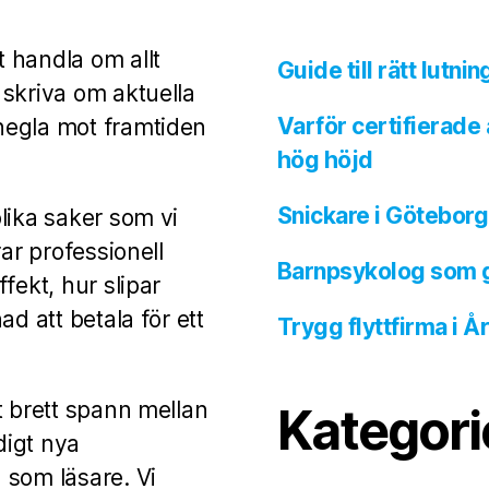
 handla om allt
Guide till rätt lutni
 skriva om aktuella
Varför certifierade
negla mot framtiden
hög höjd
Snickare i Göteborg 
lika saker som vi
ar professionell
Barnpsykolog som ger
fekt, hur slipar
d att betala för ett
Trygg flyttfirma i 
t brett spann mellan
Kategori
digt nya
 som läsare. Vi