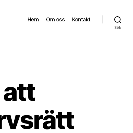
Hem
Om oss
Kontakt
Sök
 att
rvsrätt