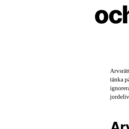
oc
Arvsrät
tänka p
ignorer
jordeli
Ar